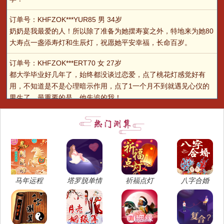
订单号：KHFZOK***YUR85 男 34岁
奶奶是我最爱的人！所以除了准备为她摆寿宴之外，特地来为她80
大寿点一盏添寿灯和生辰灯，祝愿她平安幸福，长命百岁。
订单号：KHFZOK***ERT70 女 27岁
都大学毕业好几年了，始终都没谈过恋爱，点了桃花灯感觉好有
用，不知道是不是心理暗示作用，点了1一个月不到就遇见心仪的
男生了，最重要的是，他先追的我！
订单号：KHFZOK***ACL22 女 26岁
我就是典型的颜值不够，衣着打扮、行为举止来凑。男生的综合评
价分跟这个测试结果差不多吧！
订单号：KHFZOK***FTH45 女 22岁
对自己的评价一直不够高，可能因为我是完美主义吧，这个影响了
马年运程
塔罗脱单情
祈福点灯
八字合婚
我的自信，所以总是不能很自如地展现自我魅力。估计我在两性关
系上，就这一个bug了~
订单号：KHFZOK***REG34 男 30岁