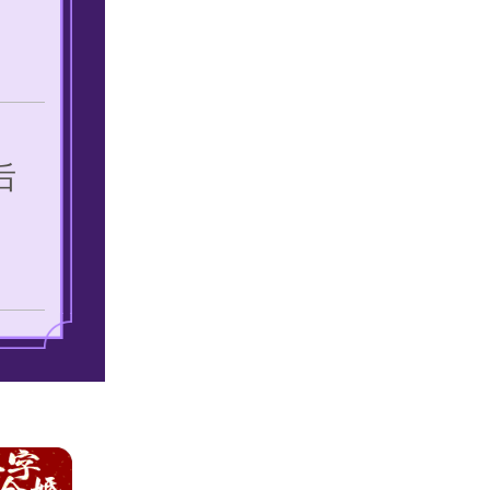
后
张
我