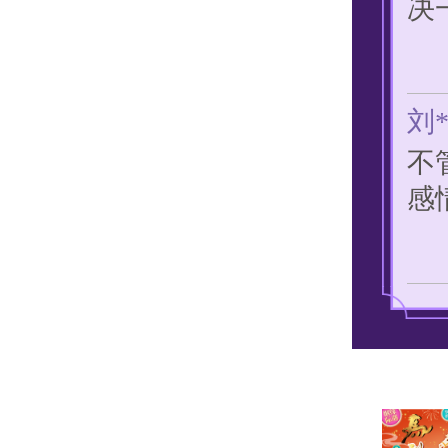
刘
不
感
左
坦
牌
更
李