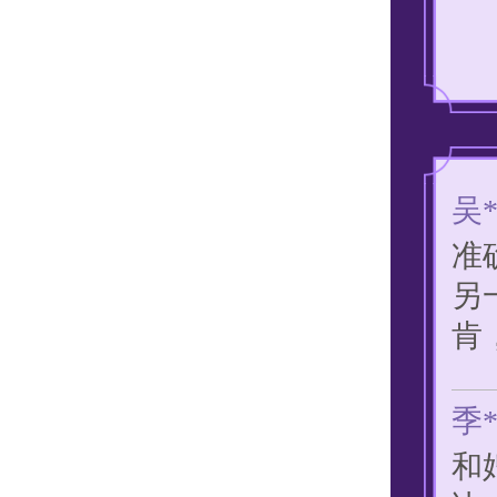
当
知
吴
准
另
肯
季
和
决