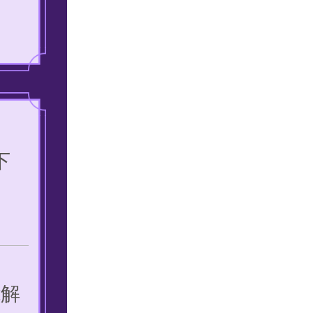
我
下
能解